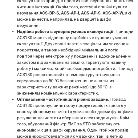
експлуатацію привід, в простих застосуваннях навіть без
читання інструкції. Окрім того, доступні опційні пульти
керування
ACS-BP-S
,
ACS-AP-I
,
ACS-AP-S
,
ACS-AP-W
, які
можна винести, наприклад, на дверцята шафи
керування.
Надійна робота в суворих умовах експлуатації.
Приводи
ACS180 мають підвищену надійність в суворих умовах
експлуатації. Друковані плати з спеціальним захисним
покриттям, а також необхідний мінімальний потік
повітря через електроніку у поєднанні з вдосконаленим
захистом від замикань на землю, гарантують надійну
роботу і максимальний час безвідмовної роботи. Привод
ACS180 розрахований на температуру оточуючого
середовища до 50 °C без зниження номінальних
характеристик (у важких режимах) і до 60 °C із
зниженням номінальних характеристик.
Оптимальний частотник для різних завдань.
Привод
ACS180 пропонує виняткову продуктивність і якість у
своєму ціновому сегменті з усіма необхідними функціями
регулювання частоти обертання електродвигунів. Крім
того, вбудований фільтр EMC та STO забезпечують
економію місця в шафі керування. Один і той же привід
може використовуватися як у важких, так і в легких