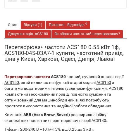
0
Опис
Відгуки (1)
Питання - Відповідь
Документація_ACS180
Як обрати частотний перетворювач?
Перетворювач частоти ACS180 0.55 кВт 1ф,
ACS180-04S-03A7-1 купити, частотний привід,
ціна у Києві, Харкові, Одесі, Дніпрі, Львові
Перетворювач частоти
ACS180
- новий, сучасний аналог серії
ACS150
, який включає всі функції старої моделі
ACS150
з
багатьма додатковими інтелектуальними функціями.
ACS180
компактний і економічний привід, повністю сумісний та
оптимізований для машинобудівників, які потребують
простоти використання та надійної роботи обладнання.
Компанія
ABB (Asea Brown Boveri)
розширила лінійку
економічних частотних перетворювачів серії ACS180:
1-фазні, 200-240 В +10%/-15%, від 0.25 до 3 кВт;