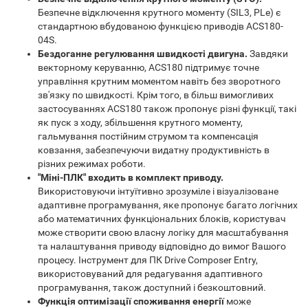
Безпечне відключення крутного моменту (SIL3, PLe) є
стандартною вбудованою функцією приводів ACS180-
04S.
Бездоганне регулювання швидкості двигуна.
Завдяки
векторному керуванню, ACS180 підтримує точне
управління крутним моментом навіть без зворотного
зв'язку по швидкості. Крім того, в більш вимогливих
застосуваннях ACS180 також пропонує різні функції, такі
як пуск з ходу, збільшення крутного моменту,
гальмування постійним струмом та компенсація
ковзання, забезпечуючи видатну продуктивність в
різних режимах роботи.
"Міні-ПЛК" входить в комплект приводу.
Використовуючи інтуїтивно зрозуміле і візуалізоване
адаптивне програмування, яке пропонує багато логічних
або математичних функціональних блоків, користувач
може створити свою власну логіку для масштабування
та налаштування приводу відповідно до вимог Вашого
процесу. Інструмент для ПК Drive Composer Entry,
використовуваний для редагування адаптивного
програмування, також доступний і безкоштовний.
Функція оптимізації споживання енергії
може