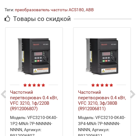
Теги:
преобразователь частоты ACS180
,
ABB
Товары со скидкой
Частотний
Частотний
перетворювач 0.4 кВт,
перетворювач 0.4 кВт,
VFC 3210, 1ф/220В
VFC 3210, 3ф/380В
(R912006807)
(R912006811)
Модель:
VFC3210-0K40-
Модель:
VFC3210-0K40-
1P2-MNA-7P-NNNNN-
3P4-MNA-7P-NNNNN-
NNNN
,
Артикул:
NNNN
,
Артикул:
R912006807
,
R912006811
,