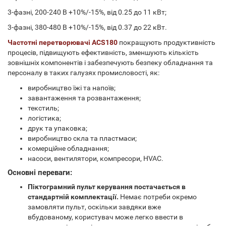
3-фазні, 200-240 В +10%/-15%, від 0.25 до 11 кВт;
3-фазні, 380-480 В +10%/-15%, від 0.37 до 22 кВт.
Частотні перетворювачі ACS180
покращують продуктивність
процесів, підвищують ефективність, зменшують кількість
зовнішніх компонентів і забезпечують безпеку обладнання та
персоналу в таких галузях промисловості, як:
виробництво їжі та напоїв;
завантаження та розвантаження;
текстиль;
логістика;
друк та упаковка;
виробництво скла та пластмаси;
комерційне обладнання;
насоси, вентилятори, компресори, HVAC.
Основні переваги:
Піктограмний пульт керування постачається в
стандартній комплектації.
Немає потреби окремо
замовляти пульт, оскільки завдяки вже
вбудованому, користувач може легко ввести в