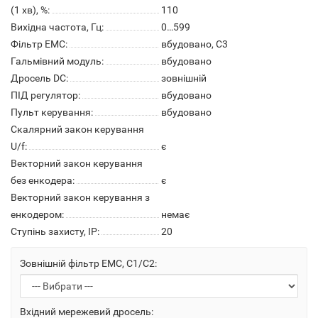
(1 хв), %:
110
Вихідна частота, Гц:
0…599
Фільтр ЕМС:
вбудовано, С3
Гальмівний модуль:
вбудовано
Дросель DC:
зовнішній
ПІД регулятор:
вбудовано
Пульт керування:
вбудовано
Скалярний закон керування
U/f:
є
Векторний закон керування
без енкодера:
є
Векторний закон керування з
енкодером:
немає
Ступінь захисту, IP:
20
Зовнішній фільтр ЕМС, С1/С2:
Вхідний мережевий дросель: