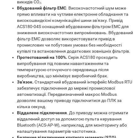
викидів CO₂.
Вбудований фільтр EMC
. Високочастотний шум може
прямо впливати на чутливе електронне обладнання та
високошвидкісні комунікаційні шини зв'язку. Привід
ACS180-04S оснащений вбудованим фільтром EMC для
зниження високочастотних випромінювань. Вбудований
фільтр EMC дозволяє використовувати привід в
промислових чи побутових умовах без необхідності
купівлі та встановлення додаткових зовнішніх фільтрів.
Протестований на 100%.
Серія ACS180 проходить
випробування під повним навантаженням та
температурою оточуючого середовища після
виробництва, що мінімізує виробничий брак.
Зв'язок.
Стандартний вбудований інтерфейс Modbus RTU
забезпечує підключення до мережі промислової
автоматизації. Передвизначений макрос Modbus
дозволяє вашому приводу підключитися до ПЛК за
кілька секунд.
Віддалене підключення
. До приводу можна отримати
віддалений доступ за допомогою пульта керування
Bluetooth (ACS-AP-W), наприклад, для моніторингу або
налаштування параметрів частотника.
Безпечне відключення крутного моменту (STO).