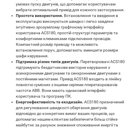
умовах пуску двигунів, що допомагає користувачам
вибрати оптимальний привід для кожного застосування.
Простота використання.
Встановлення та введення в
експлуатацію виконуються швидко і легко завдяки
інтуїтивно зрозумілому графічному інтерфейсу
користувача ACS180, простій структурі параметрів та
комфортними клемниками підключення проводів.
Компактний розмір приводу та можливість
встановлення поруч, допомагають зменшити розміри
шафи керування.
Підтримка різних типів двигунів.
Перетворювачі ACS180
підтримують бездатчикове векторне керування з
асинхронними двигунами та синхронними двигунами з
постійними магнітами. Привід ACS180 входить в лінійку
повністю сумісних з іншими серіями пперетворювачів
частоти ABB. Вони мають однаковий інтерфейс
користувача та програму ПК.
Енергоефективність та екодизайн.
ACS180 призначений
для регулювання швидкості обертання двигунів
відповідно до конкретних вимог ваших процесів, що
допомагає нашим клієнтам забезпечити більш стійке
майбутнє за рахунок зниження споживання енергії та