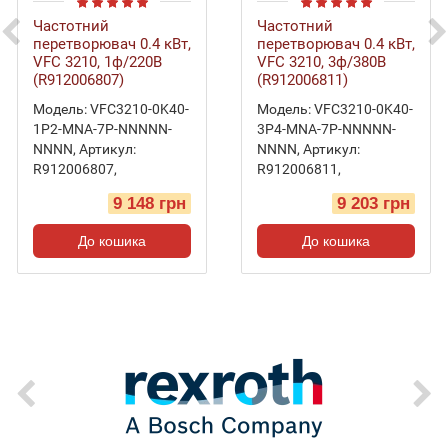
Частотний
Частотний
перетворювач 0.4 кВт,
перетворювач 0.4 кВт,
VFC 3210, 1ф/220В
VFC 3210, 3ф/380В
(R912006807)
(R912006811)
Модель:
VFC3210-0K40-
Модель:
VFC3210-0K40-
1P2-MNA-7P-NNNNN-
3P4-MNA-7P-NNNNN-
NNNN
,
Артикул:
NNNN
,
Артикул:
R912006807
,
R912006811
,
9 148 грн
9 203 грн
До кошика
До кошика