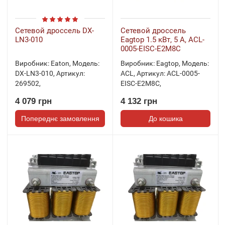
Сетевой дроссель DX-
Сетевой дроссель
LN3-010
Eagtop 1.5 кВт, 5 А, ACL-
0005-EISC-E2M8C
Виробник:
Eaton
,
Модель:
Виробник:
Eagtop
,
Модель:
DX-LN3-010
,
Артикул:
ACL
,
Артикул:
ACL-0005-
269502
,
EISC-E2M8C
,
4 079 грн
4 132 грн
Попереднє замовлення
До кошика