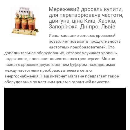
Мережевий дросель купити,
для перетворювача частоти,
двигуна, ціна Київ, Харків,
Запоріжжя, Дніпро, Львів
Использование сетевых дросселей
позволяет повысить продуктивность
частотных преобразователей. Это
дополнительное оборудование, которое улучшает уровень
надежности, повышает качество электроэнергии. Можно
назвать дроссель двухсторонним буфером, находящимся
между частотным преобразователем и сетью
энергоснабжения. Наш интернет-магазин предлагает такое
оборудование по честным ценам с гарантией качества.