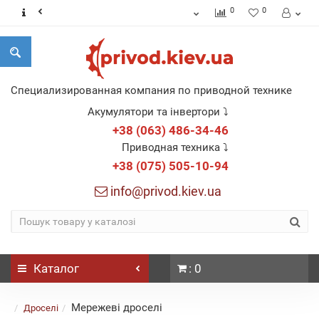
0
0
Специализированная компания по приводной технике
Акумулятори та інвертори ⤵
+38 (063) 486-34-46
Приводная техника ⤵
+38 (075) 505-10-94
info@privod.kiev.ua
Каталог
: 0
Мережеві дроселі
Дроселі