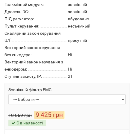
Гальмівний модуль:
зовнішній
Дросель DC:
зовнішній
ПІД регулятор:
вбудовано
Пульт керування:
несъёмный
Скалярний закон керування
U/f:
присутній
Векторний закон керування
без енкодера:
Ні
Векторний закон керування з
енкодером:
Ні
Ступінь захисту, IP:
21
Зовнішній фільтр ЕМС:
9 425 грн
10 059 грн
Є в наявності