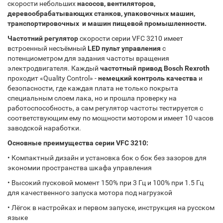
скорости небольших
насосов, вентиляторов,
деревообрабатывающих станков, упаковочных машин,
транспортировочных и машин пищевой промышленности.
Частотний регулятор
скорости серии VFC 3210 имеет
встроенный несъёмный
LED пульт управления
с
потенциометром для задания частоты вращения
электродвигателя. Каждый
частотный привод Bosch Rexroth
проходит «Quality Control» -
немецкий контроль качества
и
безопасности, где каждая плата не только покрыта
специальным слоем лака, но и прошла проверку на
работоспособность, а сам регулятор частоты тестируется с
соответствующим ему по мощности мотором и имеет 10 часов
заводской наработки.
Основные преимущества серии VFC 3210:
•
Компактный дизайн и установка бок о бок без зазоров для
экономии пространства шкафа управления
•
Высокий пусковой момент 150% при 3 Гц и 100% при 1.5 Гц
для качественного запуска мотора под нагрузкой
•
Лёгок в настройках и первом запуске, инструкция на русском
языке