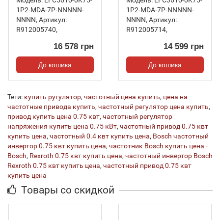
Модель:
EFC5610-0K75-
Модель:
EFC3610-0K75-
1P2-MDA-7P-NNNNN-
1Р2-MDA-7P-NNNNN-
NNNN
,
Артикул:
NNNN
,
Артикул:
R912005740
,
R912005714
,
16 578 грн
14 599 грн
До кошика
До кошика
Теги:
купить ругулятор
,
частотный цена купить
,
цена на
частотные привода купить
,
частотный регулятор цена купить
,
привод купить цена 0.75 квт
,
частотный регулятор
напряжения купить цена 0.75 кВт
,
частотный привод 0.75 квт
купить цена
,
частотный 0.4 квт купить цена
,
Bosch частотный
инвертор 0.75 квт купить цена
,
частотник Bosch купить цена -
Bosch
,
Rexroth 0.75 квт купить цена
,
частотный инвертор Bosch
Rexroth 0.75 квт купить цена
,
частотный привод 0.75 квт
купить цена
Товары со скидкой