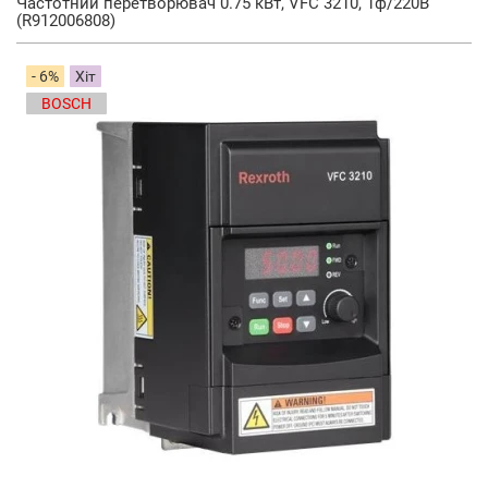
Частотний перетворювач 0.75 кВт, VFC 3210, 1ф/220В
(R912006808)
- 6%
Хіт
BOSCH