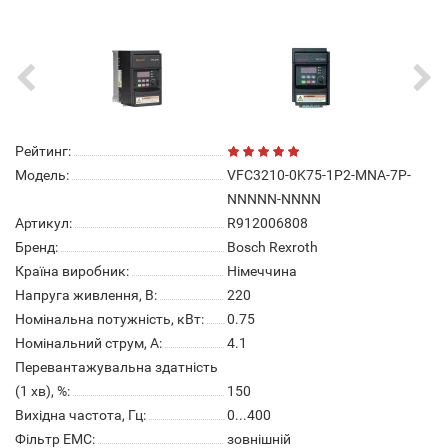
Рейтинг:
Модель:
VFC3210-0K75-1P2-MNA-7P-
NNNNN-NNNN
Артикул:
R912006808
Бренд:
Bosch Rexroth
Країна виробник:
Німеччина
Напруга живлення, В:
220
Номінальна потужність, кВт:
0.75
Номінальний струм, А:
4.1
Перевантажувальна здатність
(1 хв), %:
150
Вихідна частота, Гц:
0...400
Фільтр ЕМС:
зовнішній