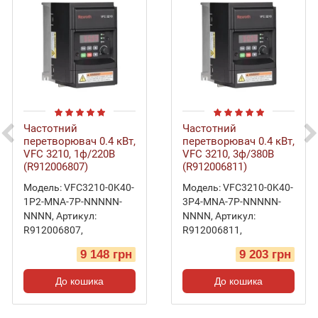
Частотний
Частотний
перетворювач 0.4 кВт,
перетворювач 0.4 кВт,
VFC 3210, 1ф/220В
VFC 3210, 3ф/380В
(R912006807)
(R912006811)
Модель:
VFC3210-0K40-
Модель:
VFC3210-0K40-
1P2-MNA-7P-NNNNN-
3P4-MNA-7P-NNNNN-
NNNN
,
Артикул:
NNNN
,
Артикул:
R912006807
,
R912006811
,
9 148 грн
9 203 грн
До кошика
До кошика