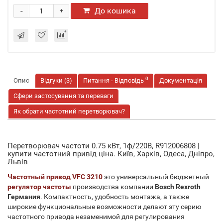
-
До кошика
+
0
Опис
Відгуки (3)
Питання - Відповідь
Документація
Сфери застосування та переваги
Як обрати частотний перетворювач?
Перетворювач частоти 0.75 кВт, 1ф/220В, R912006808 |
купити частотний привід ціна. Київ, Харків, Одеса, Дніпро,
Львів
Частотный привод VFC 3210
это универсальный бюджетный
регулятор частоты
производства компании
Bosch Rexroth
Германия
. Компактность, удобность монтажа, а также
широкие функциональные возможности делают эту серию
частотного привода незаменимой для регулирования