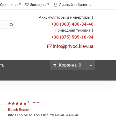
0
0
Сравнение
Закладки
Личный кабинет
Аккумуляторы и инверторы ⤵
+38 (063) 486-34-46
Приводная техника ⤵
+38 (075) 505-10-94
info@privod.kiev.ua
кты
Корзина
: 0
3 отзыва
Bosch Rexroth
EFC5610-0K40-1P2-MDA-7P-NNNNN-NNNN