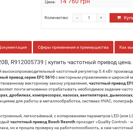
14 760 грн
Цена:
-
Куп
Количество:
+
Документация
Сферы применения и преимущества
Как вы
0В, R912005739 | купить частотный привод цена. 
 высокопроизводительный частотный регулятор 0.4 кВт производ
ный привод серии EFC 5610
с векторным управлением и широкой мо
ствованному векторному закону управления,
частотный привод EFC
озволяет почти мгновенно отрабатывать необходимое задание час
рах, дробилках, компрессорах, насосах, вентиляторах, дымососа
кциями для работы в металлообработке, системах HVAC, полиграф
встроенный, легкосъёмный, с копированием параметров LED (или L
аждый
частотный привод Bosch Rexroth
проходит «Quality Control» -
ка, но и прошла проверку на работоспособность, а сам частотный