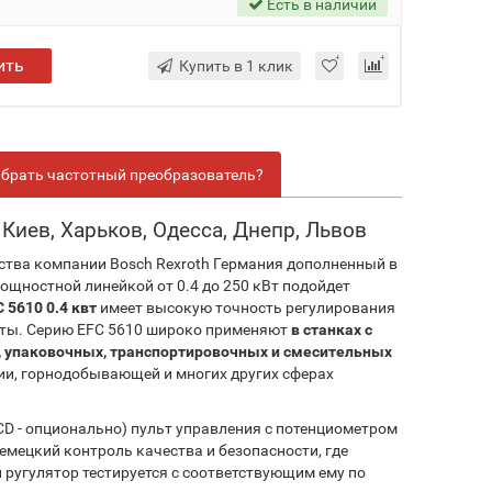
Есть в наличии
ить
Купить в 1 клик
брать частотный преобразователь?
Киев, Харьков, Одесса, Днепр, Львов
ства компании Bosch Rexroth Германия дополненный в
щностной линейкой от 0.4 до 250 кВт подойдет
 5610 0.4 квт
имеет высокую точность регулирования
тоты. Серию EFC 5610 широко применяют
в станках с
х, упаковочных, транспортировочных и смесительных
ии, горнодобывающей и многих других сферах
CD - опционально) пульт управления с потенциометром
 немецкий контроль качества и безопасности, где
 ругулятор тестируется с соответствующим ему по