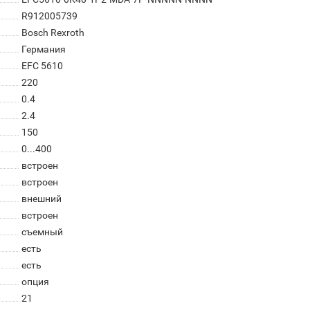
R912005739
Bosch Rexroth
Германия
EFC 5610
220
0.4
2.4
150
0...400
встроен
встроен
внешний
встроен
съемный
есть
есть
опция
21