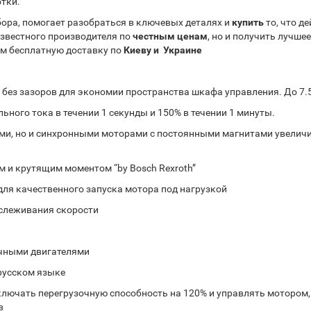
отки.
ора, помогает разобраться в ключевых деталях и
купить
то, что д
звестного производителя по
честным ценам
, но и получить лучше
ем бесплатную доставку по
Киеву и Украине
к без зазоров для экономии пространства шкафа управления. До 7.
ного тока в течении 1 секунды и 150% в течении 1 минуты.
ми, но и синхронными моторами с постоянными магнитами увеличи
 и крутящим моментом “by Bosch Rexroth”
для качественного запуска мотора под нагрузкой
тслеживания скорости
ичными двигателями
 русском языке
еключать перегрузочную способность на 120% и управлять мотором,
в