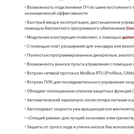
•
Возможность подключения ПЧ по шине постоянного т
экономической эффективности
•
Быстрый ввод в эксплуатацию, дистанционное управл
помощью бесплатного программного обеспечения
Con
•
Модульная конструкция позволяет, с помощью
допол
•
С помощью плат расширения для энкодера или резол
•
Полностью программированные дискретные, аналог
•
Возможность выноса пульта управления с помощью
•
Встроен сетевой протокол Modbus RTU (Profibus, CANope
•
Встроен ПЛК для последовательного управления ско
•
Обладает полноценным списком защитных функций (пе
•
Автоматический перезапуск после потери питания и
•
Автоподхват скорости уже вращающегося вентилято
•
«Спящий режим» для лучшей экономии электричеств
•
Защиты от сухого хода и утечки насоса без использ