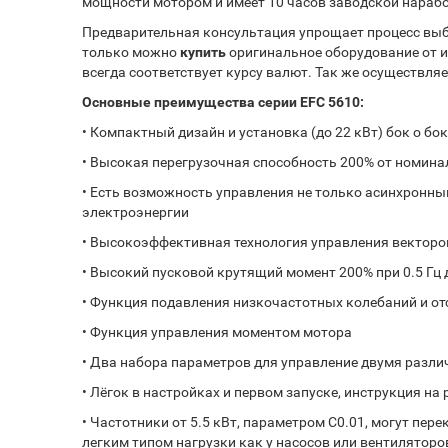
мощности мотором и имеет 10 часов заводской нараб
Предварительная консультация упрощает процесс выб
только можно
купить
оригинальное оборудование от и
всегда соответствует курсу валют. Так же осуществля
Основные преимущества серии EFC 5610:
•
Компактный дизайн и установка (до 22 кВт) бок о бо
•
Высокая перегрузочная способность 200% от номиналь
•
Есть возможность управления не только асинхронны
электроэнергии
•
Высокоэффективная технология управления вектором
•
Высокий пусковой крутящий момент 200% при 0.5 Гц 
•
Функция подавления низкочастотных колебаний и о
•
Функция управления моментом мотора
•
Два набора параметров для управление двумя разл
•
Лёгок в настройках и первом запуске, инструкция на
•
Частотники от 5.5 кВт, параметром C0.01, могут пер
легким типом нагрузки как у насосов или вентиляторо