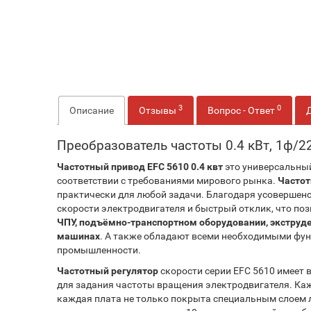
3
0
Описание
Отзывы
Вопрос - Ответ
Преобразователь частоты 0.4 кВт, 1ф/22
Частотный привод EFC 5610 0.4 квт
это универсальный
соответствии с требованиями мирового рынка.
Частот
практически для любой задачи. Благодаря усовершен
скорости электродвигателя и быстрый отклик, что п
ЧПУ, подъёмно-транспортном оборудовании, экструде
машинах
. А также обладают всеми необходимыми фун
промышленности.
Частотный регулятор
скорости серии EFC 5610 имеет 
для задания частоты вращения электродвигателя. К
каждая плата не только покрыта специальным слоем ла