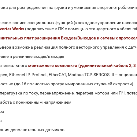
ока для распределения нагрузки и уменьшения энергопотребления
ение, запись специальных функций (каскадное управление насосам
verter Works
(подключение к ПК с помощью стандартного кабеля mi
нительных плат расширения Входов/Выходов и сетевых протоко
ьвера возможна реализация полного векторного управления с дат
овые и релейные входы/выходы
 специального
монтажного комплекта (удлинительный кабель 2, 3
n, Ethernet IP, Profinet, EtherCAT, Modbus TCP, SERCOS III – опцио
ростью (до 16 полностью программированных ступеней скорости)
регрузка по току, перенапряжение, перегрев мотора или ПЧ, поте
 работа с пониженным напряжением
ра
а
ования дополнительных датчиков