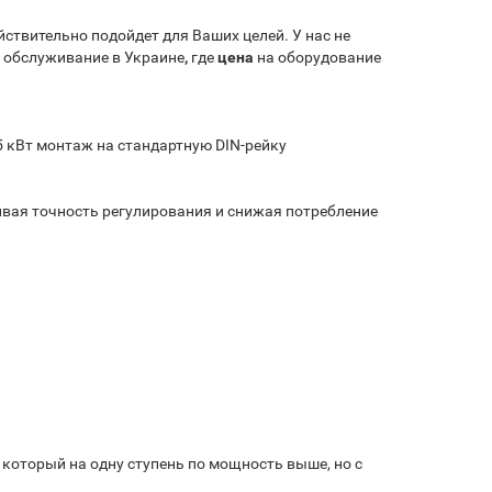
ействительно подойдет для Ваших целей. У нас не
е обслуживание в Украине
,
где
цена
на оборудование
5 кВт монтаж на стандартную DIN-рейку
вая точность регулирования и снижая потребление
 который на одну ступень по мощность выше, но с