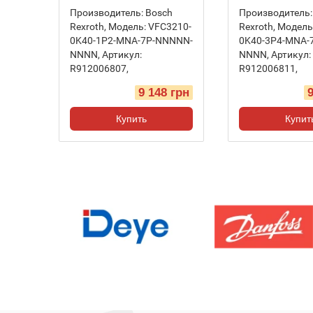
Производитель:
Bosch
Производитель:
Rexroth
,
Модель:
VFC3210-
Rexroth
,
Модель
0K40-1P2-MNA-7P-NNNNN-
0K40-3P4-MNA-
NNNN
,
Артикул:
NNNN
,
Артикул:
R912006807
,
R912006811
,
9 148 грн
Купить
Купит