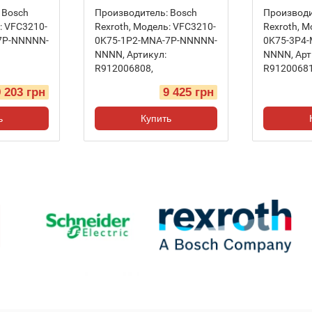
Bosch
Производитель:
Bosch
Производи
:
VFC3210-
Rexroth
,
Модель:
VFC3210-
Rexroth
,
М
7P-NNNNN-
0K75-1P2-MNA-7P-NNNNN-
0K75-3P4
NNNN
,
Артикул:
NNNN
,
Арт
R912006808
,
R9120068
9 203 грн
9 425 грн
ь
Купить