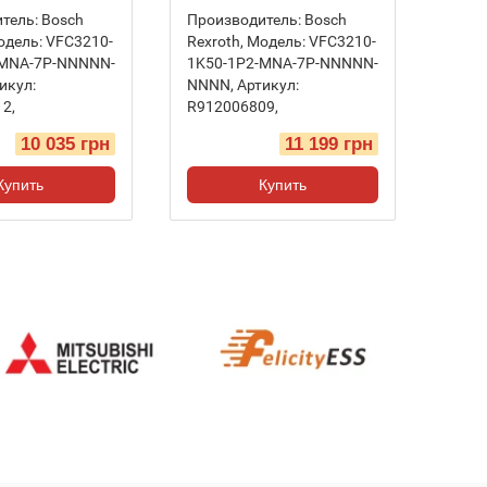
тель:
Bosch
Производитель:
Bosch
одель:
VFC3210-
Rexroth
,
Модель:
VFC3210-
-MNA-7P-NNNNN-
1K50-1P2-MNA-7P-NNNNN-
икул:
NNNN
,
Артикул:
12
,
R912006809
,
10 035 грн
11 199 грн
Купить
Купить