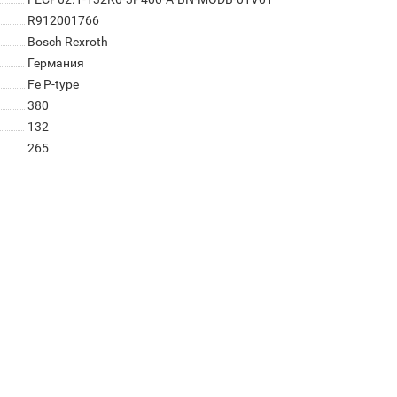
R912001766
Bosch Rexroth
Германия
Fe P-type
380
132
265