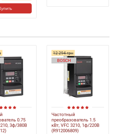
Купить
н
12 294 грн
BOSCH
ый
Частотный
ватель 0.75
преобразователь 1.5
3210, 3ф/380В
кВт, VFC 3210, 1ф/220В
12)
(R912006809)