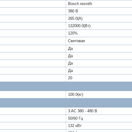
Bosch rexroth
380 В
265.0(А)
132000.0(Вт)
120%
Световая
Да
Да
Да
Да
20
100.0(кг)
3 AC 380 - 480 В
50/60 Гц
132 кВт