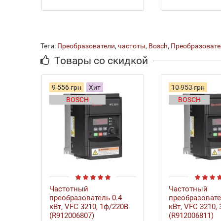
Теги:
Преобразователи
,
частоты
,
Bosch
,
Преобразовател
Товары со скидкой
9 556 грн
Хит
10 953 грн
BOSCH
BOSCH
Частотный
Частотный
преобразователь 0.4
преобразовате
кВт, VFC 3210, 1ф/220В
кВт, VFC 3210,
(R912006807)
(R912006811)