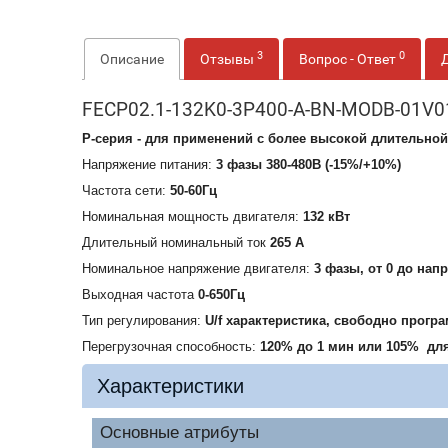
3
0
Описание
Отзывы
Вопрос - Ответ
FECP02.1-132K0-3P400-A-BN-MODB-01V01
P-серия - для применений с более высокой длительной
Напряжение питания:
3 фазы 380-480В (-15%/+10%)
Частота сети:
50-60Гц
Номинальная мощность двигателя:
132 кВт
Длительный номинальный ток
265 А
Номинальное напряжение двигателя:
3 фазы, от 0 до нап
Выходная частота
0-650Гц
Тип регулирования:
U/f характеристика, свободно прогр
Перегрузочная способность:
120% до 1 мин или 105% для
Характеристики
Основные атрибуты