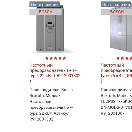
Нет в наличии
Нет в наличии
BOSCH
BOSCH
Частотный
Частотный
преобразователь Fe P-
преобразовате
type, 22 кВт ( R912001302
type 75 кВт ( 
)
)
Производитель:
Bosch
Производитель:
Rexroth
,
Модель:
Rexroth
,
Модель
Частотный
FECP02.1-75K0-
преобразователь Fe P-
BN-MODB-01V0
type, 22 кВт
,
Артикул:
R912001307
,
R912001302
,