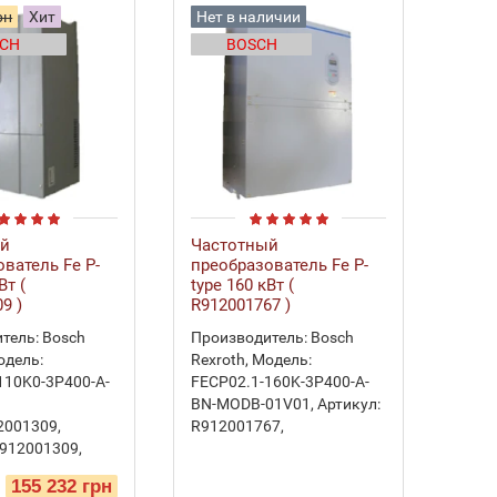
рн
Хит
Нет в наличии
CH
BOSCH
ый
Частотный
Час
ватель Fe P-
преобразователь Fe P-
прео
Вт (
type 160 кВт (
кВт,
9 )
R912001767 )
Driv
тель:
Bosch
Производитель:
Bosch
Прои
одель:
Rexroth
,
Модель:
Моде
110K0-3P400-A-
FECP02.1-160K-3P400-A-
FC-2
BN-MODB-01V01
,
Артикул:
134F
2001309
,
R912001767
,
912001309
,
155 232 грн