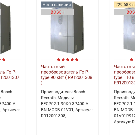
Нет в наличии
229 688 г
BOSCH
BOS
Частотный
Частотн
ль Fe P-
преобразователь Fe P-
преобразо
R912001307
type 90 кВт ( R912001308
type 110 к
)
R91200130
Bosch
Производитель:
Bosch
Производи
:
Rexroth
,
Модель:
Rexroth
,
М
3P400-A-
FECP02.1-90K0-3P400-A-
FECP02.1-
1
,
Артикул:
BN-MODB-01V01
,
Артикул:
BN-MODB-
R912001308
,
01V01R91
Артикул:
R