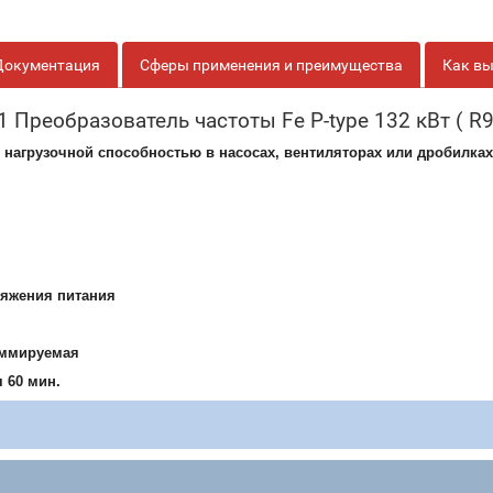
Документация
Сферы применения и преимущества
Как вы
 Преобразователь частоты Fe P-type 132 кВт ( 
 нагрузочной способностью в насосах, вентиляторах или дробилка
ряжения питания
аммируемая
 60 мин.