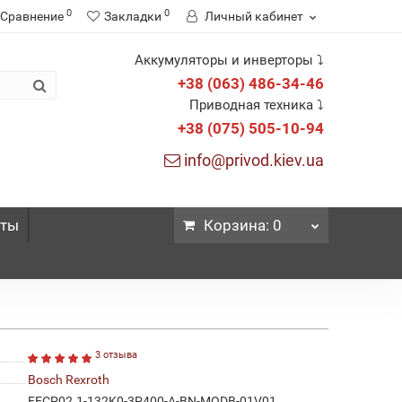
0
0
Сравнение
Закладки
Личный кабинет
Аккумуляторы и инверторы ⤵
+38 (063) 486-34-46
Приводная техника ⤵
+38 (075) 505-10-94
info@privod.kiev.ua
кты
Корзина
: 0
3 отзыва
Bosch Rexroth
FECP02.1-132K0-3P400-A-BN-MODB-01V01