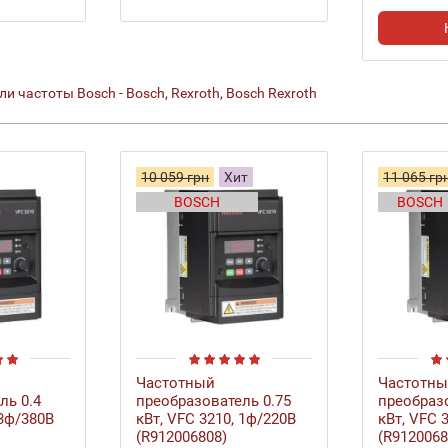
и частоты Bosch - Bosch
,
Rexroth
,
Bosch Rexroth
10 059 грн
Хит
11 065 гр
BOSCH
BOSCH
Частотный
Частотн
ль 0.4
преобразователь 0.75
преобразо
 3ф/380В
кВт, VFC 3210, 1ф/220В
кВт, VFC 
(R912006808)
(R9120068