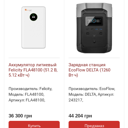
Аккумулятор литиевый
Зарядная станция
Felicity FLA48100 (51.2 В,
EcoFlow DELTA (1260
5.12 кВт·ч)
Вт·ч)
Производитель:
Felicity
,
Производитель:
EcoFlow
,
Модель:
FLA48100
,
Модель:
DELTA
,
Артикул:
Артикул:
FLA48100
,
243217
,
36 300 грн
44 204 грн
Купить
Предзаказ