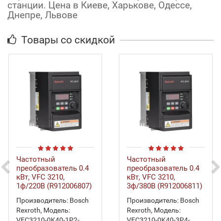
станции. Цена в Киеве, Харькове, Одессе,
Днепре, Львове
Товары со скидкой
Частотный
Частотный
преобразователь 0.4
преобразователь 0.4
кВт, VFC 3210,
кВт, VFC 3210,
1ф/220В (R912006807)
3ф/380В (R912006811)
Производитель:
Bosch
Производитель:
Bosch
Rexroth
,
Модель:
Rexroth
,
Модель:
VFC3210-0K40-1P2-
VFC3210-0K40-3P4-