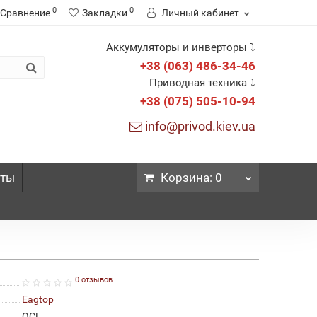
0
0
Сравнение
Закладки
Личный кабинет
Аккумуляторы и инверторы ⤵
+38 (063) 486-34-46
Приводная техника ⤵
+38 (075) 505-10-94
info@privod.kiev.ua
кты
Корзина
: 0
0 отзывов
Eagtop
OCL