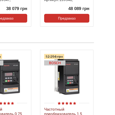
38 079 грн
48 089 грн
едзаказ
Предзаказ
н
12 294 грн
BOSCH
ый
Частотный
ватель 0.75
преобразователь 1.5