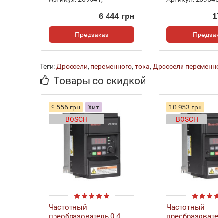
6 444 грн
1
Предзаказ
Предза
Теги:
Дроссели
,
переменного
,
тока
,
Дроссели переменно
Товары со скидкой
9 556 грн
Хит
10 953 грн
BOSCH
BOSCH
Частотный
Частотный
преобразователь 0.4
преобразовате