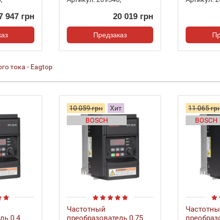
7 947 грн
20 019 грн
каз
Предзаказ
Пр
го тока - Eagtop
10 059 грн
Хит
11 065 гр
BOSCH
BOSCH
Частотный
Частотн
ль 0.4
преобразователь 0.75
преобразо