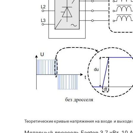
Теоретические кривые напряжения на входе и выходе
Моторный дроссель Eagtop 3.7 кВт, 10 А