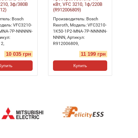
3210, 3ф/380В
кВт, VFC 3210, 1ф/220В
12)
(R912006809)
тель:
Bosch
Производитель:
Bosch
одель:
VFC3210-
Rexroth
,
Модель:
VFC3210-
-MNA-7P-NNNNN-
1K50-1P2-MNA-7P-NNNNN-
икул:
NNNN
,
Артикул:
12
,
R912006809
,
10 035 грн
11 199 грн
Купить
Купить