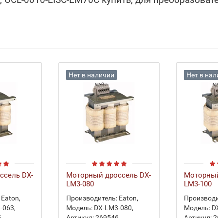
Нет в наличии
Нет в на
ссель DX-
Моторный дроссель DX-
Моторный
LM3-080
LM3-100
Eaton
,
Производитель:
Eaton
,
Производи
-063
,
Модель:
DX-LM3-080
,
Модель:
D
5
,
Артикул:
269546
,
Артикул:
2