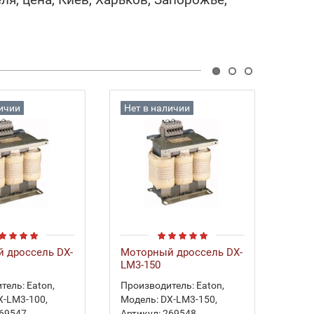
личии
Нет в наличии
Нет
 дроссель DX-
Моторный дроссель DX-
Мото
LM3-150
LM3-
тель:
Eaton
,
Производитель:
Eaton
,
Прои
X-LM3-100
,
Модель:
DX-LM3-150
,
Моде
69547
,
Артикул:
269548
,
Арти