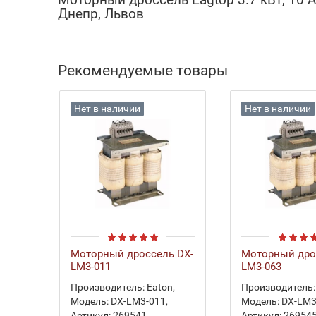
Днепр, Львов
Рекомендуемые товары
Нет в наличии
Нет в наличии
Моторный дроссель DX-
Моторный дро
LM3-011
LM3-063
Производитель:
Eaton
,
Производитель:
Модель:
DX-LM3-011
,
Модель:
DX-LM3
Артикул:
269541
,
Артикул:
26954