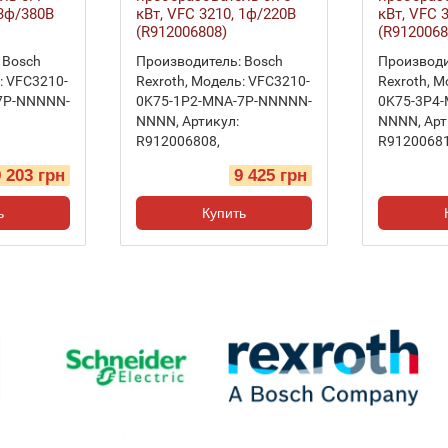
 3ф/380В
кВт, VFC 3210, 1ф/220В
кВт, VFC 
(R912006808)
(R9120068
Bosch
Производитель:
Bosch
Производи
:
VFC3210-
Rexroth
,
Модель:
VFC3210-
Rexroth
,
М
7P-NNNNN-
0K75-1P2-MNA-7P-NNNNN-
0K75-3P4
NNNN
,
Артикул:
NNNN
,
Арт
R912006808
,
R9120068
9 203 грн
9 425 грн
ь
Купить