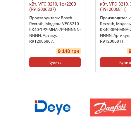
кВт, VFC 3210, 1ф/220В
кВт, VFC 3210,
(R912006807)
(R912006811)
Производитель:
Bosch
Производитель:
Rexroth
,
Модель:
VFC3210-
Rexroth
,
Модель
0K40-1P2-MNA-7P-NNNNN-
0K40-3P4-MNA-
NNNN
,
Артикул:
NNNN
,
Артикул:
R912006807
,
R912006811
,
9 148 грн
Купить
Купит