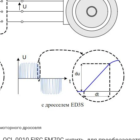
 моторного дросселя
, OCL-0010-EISC-EM70C купить, для преобразовате