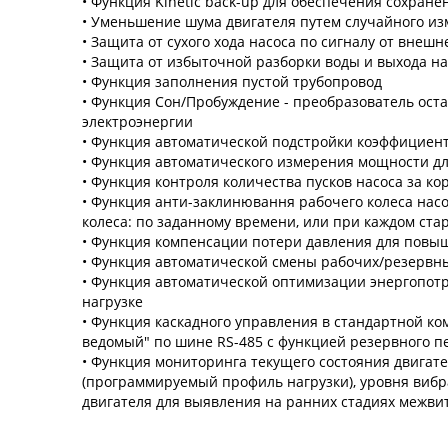
• Функция Kinetic back-up для обеспечения сохра
• Уменьшение шума двигателя путем случайного и
• Защита от сухого хода насоса по сигналу от внешн
• Защита от избыточной разборки воды и выхода на
• Функция заполнения пустой трубопровод
• Функция Сон/Пробуждение - преобразователь ост
электроэнергии
• Функция автоматической подстройки коэффициент
• Функция автоматического измерения мощности дл
• Функция контроля количества пусков насоса за к
• Функция анти-заклинювання рабочего колеса нас
колеса: по заданному времени, или при каждом ста
• Функция компенсации потери давления для повы
• Функция автоматической смены рабочих/резервн
• Функция автоматической оптимизации энергопот
нагрузке
• Функция каскадного управления в стандартной ко
ведомый" по шине RS-485 с функцией резервного 
• Функция мониторинга текущего состояния двигат
(программируемый профиль нагрузки), уровня вибр
двигателя для выявления на ранних стадиях межвит