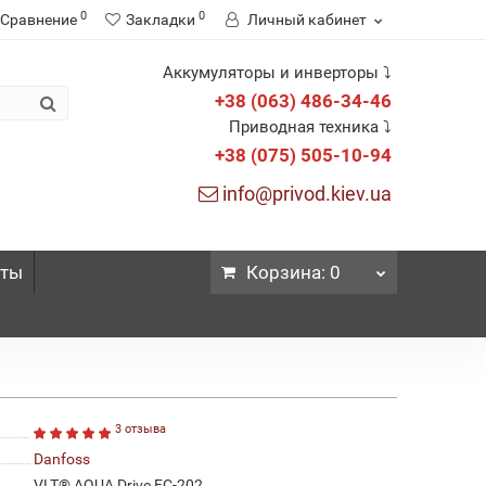
0
0
Сравнение
Закладки
Личный кабинет
Аккумуляторы и инверторы ⤵
+38 (063) 486-34-46
Приводная техника ⤵
+38 (075) 505-10-94
info@privod.kiev.ua
кты
Корзина
: 0
3 отзыва
Danfoss
VLT® AQUA Drive FC-202