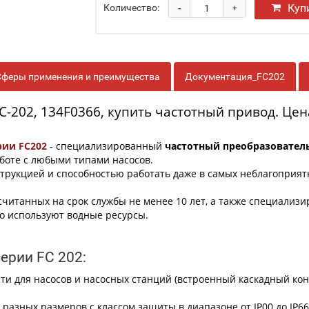
-
Куп
Количество:
+
Сферы применения и преимущества
Документация_FC202
C-202, 134F0366, купить частотный привод. Цена
рии FC202
- специализированный
частотный преобразовател
аботе с любыми типами насосов.
трукцией и способностью работать даже в самых неблагоприят
считанных на срок службы не менее 10 лет, а также специали
о используют водные ресурсы.
ерии FC 202:
и для насосов и насосных станций (встроенный каскадный ко
 разных размеров с классом защиты в диапазоне от IP00 до IP