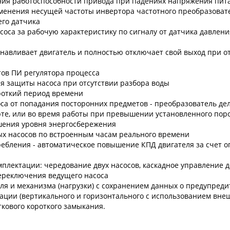
нения работоспособности привода при падениях напряжения пит
зменения несущей частоты инвертора частотного преобразоват
его датчика
соса за рабочую характеристику по сигналу от датчика давлени
анавливает двигатель и полностью отключает свой выход при о
ов ПИ регулятора процесса
я защиты насоса при отсутствии разбора воды
ороткий период времени
оса от попадания посторонних предметов - преобразователь де
рте, или во время работы при превышении установленного поро
шения уровня энергосбережения
ых насосов по встроенным часам реального времени
ребления - автоматическое повышение КПД двигателя за счет
мплектации: чередование двух насосов, каскадное управление д
переключения ведущего насоса
еля и механизма (нагрузки) с сохранением данных о предупред
ации (вертикального и горизонтального с использованием внеш
кового короткого замыкания.