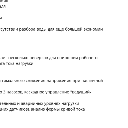
ания
еля
я
тсутствии разбора воды для еще большей экономии
лает несколько реверсов для очищения рабочего
га тока нагрузки
 оптимального снижения напряжения при частичной
о 3 насосов, каскадное управление "ведущий-
ительных и аварийных уровнях нагрузки
них датчиков), анализ формы кривой тока