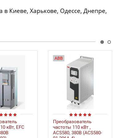
 в Киеве, Харькове, Одессе, Днепре,
ABB
ователь
Преобразователь
Час
10 кВт, EFC
частоты 110 кВт ,
прео
380В
ACS580, 380В (ACS580-
кВт,