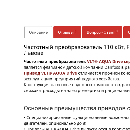
3
0
Описание
Отзывы
Вопрос - Ответ
Частотный преобразователь 110 кВт, F
Львове
Частотный преобразователь
VLT® AQUA Drive се
является флагманом датской компании Danfoss в р
Привод VLT® AQUA Drive
отличается прочной конс
эксплуатацию предприятий водного хозяйства.
Конструкция на основе надежных компонентов, рас
снижают расходы на электроэнергию и рациональн
Основные преимущества приводов с
• Специализированные функциональные возможност
двигателей, опционально до 8)
• Приводы VLT® AQUA Drive выпускаются в корпусах