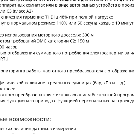
, аппаратных комнатах или в виде автономных устройств в про
ли C3 (класс A2)
я снижения гармоник: THDi ≤ 48% при полной нагрузке
нут в нормальном режиме: 110% или 60 секунд каждые 10 минут
ез использования моторного дросселя: 300 м
етом требований ЭМС категории C2: 150 м
00 часов
ью отображения суммарного потребления электроэнергии за час
 RTU
мониторинга работы частотного преобразователя с отображен
изической величине в реальных единицах (бар, кПа и т. д.)
астроек
тотного преобразователя с использованием бесплатной програ
ния функционала привода с функцией персональных настроек д
ые возможности:
ческих величин датчиков измерения