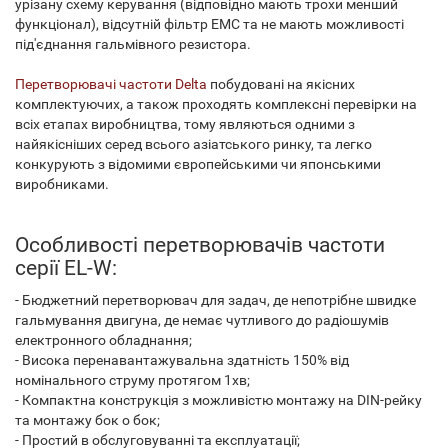
урізану схему керування (відповідно мають трохи менший
функціонал), відсутній фільтр ЕМС та не мають можливості
під'єднання гальмівного резистора.
Перетворювачі частоти Delta
побудовані на якісних
комплектуючих, а також проходять комплексні перевірки на
всіх етапах виробництва, тому являються одними з
найякісніших серед всього азіатського ринку, та легко
конкурують з відомими європейськими чи японськими
виробниками.
Особливості перетворювачів частоти
серії EL-W:
- Бюджетний перетворювач для задач, де непотрібне швидке
гальмування двигуна, де немає чутливого до радіошумів
електронного обладнання;
- Висока перенавантажувальна здатність 150% від
номінального струму протягом 1хв;
- Компактна конструкція з можливістю монтажу на DIN-рейку
та монтажу бок о бок;
- Простий в обслуговуванні та експлуатації;