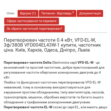
0
Опис
Відгуки (1)
Питання - Відповідь
Документація
Сфери застосування та переваги
Як обрати частотний перетворювач?
Перетворювач частоти 0.4 кВт, VFD-EL-W,
3ф/380В VFD004EL43W-1 купити, частотник
ціна. Київ, Харків, Одеса, Дніпро, Львів
Перетворювач частоти Delta
Electronics серії
VFD-EL-W
- це
економічний та простий частотник, добре пристосований для
регулювання частоти обертання асинхронних двигунів до 4
кВт.
Лінійка та функціонал частотних перетворювачів VFD-EL-W
невеликий, тому в основному використовуються для
керування простим обладнанням, типу вентиляторів, насосів,
транспортерів, мішалок, обробних верстатів та багато іншого
обладнання з трифазними асинхронними двигунами.
Перетворювачі частоти EL-W
схожі до серії EL, але мають дещо