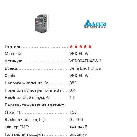
Рейтинг:
Модель:
VFD-EL-W
Артикул:
VFD004EL43W-1
Бренд:
Delta Electronics
Серія:
VFD-EL-W
Напруга живлення, В:
380
Номінальна потужність, кВт:
0.4
Номінальний струм, А:
1.5
Перевантажувальна здатність
(1 хв), %:
150
Вихідна частота, Гц:
0...400
Фільтр ЕМС:
внешний
Гальмівний модуль:
внешний