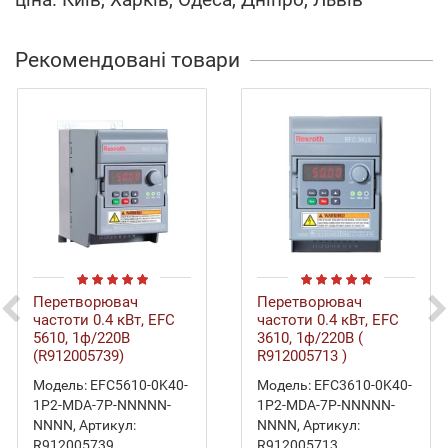
Рекомендовані товари
Перетворювач
Перетворювач
частоти 0.4 кВт, EFC
частоти 0.4 кВт, EFC
5610, 1ф/220В
3610, 1ф/220В (
(R912005739)
R912005713 )
Модель:
EFC5610-0K40-
Модель:
EFC3610-0K40-
1P2-MDA-7P-NNNNN-
1Р2-MDA-7P-NNNNN-
NNNN
,
Артикул:
NNNN
,
Артикул:
R912005739
,
R912005713
,