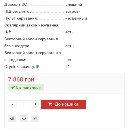
Дросель DC:
внешний
ПІД регулятор:
встроен
Пульт керування:
несъёмный
Скалярний закон керування
U/f:
есть
Векторний закон керування
без енкодера:
есть
Векторний закон керування з
енкодером:
нет
Ступінь захисту, IP:
21
7 860 грн
Є в наявності
-
До кошика
+