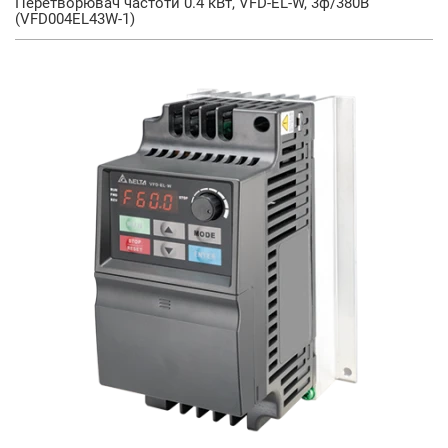
Перетворювач частоти 0.4 кВт, VFD-EL-W, 3ф/380В
(VFD004EL43W-1)